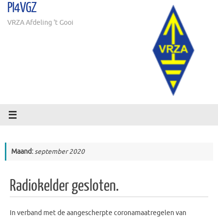
PI4VGZ
Ga
naar
VRZA Afdeling 't Gooi
de
inhoud
Maand:
september 2020
Radiokelder gesloten.
In verband met de aangescherpte coronamaatregelen van