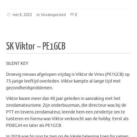
mei 6, 2022
Uncategorized
0
SK Viktor – PE1GCB
SILENT KEY
Droevig nieuws afgelopen vrijdag is Viktor de Vries (PE1GCB) op
75-jarige leeftijd overleden. Viktor kampte al lange tijd met
gezondheidsproblemen.
Viktor kwam meer dan 40 jaar geleden in aanraking met het
zendamateurisme. Zijn onderbuurman, die directeur was bij de
PTT en tevens zendamateur, leende hem een zendertje om te
luisteren en hierna was Viktor verknocht aan de hobby. Eerst als
PD0GJH en later als PE1GCB.
In 2019 was hij nog te zien op de lokale televisie toen hij samen