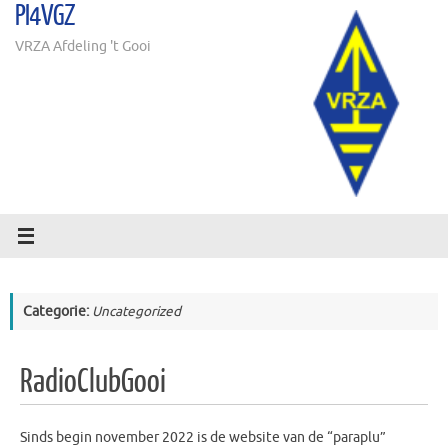
PI4VGZ
Ga
naar
VRZA Afdeling 't Gooi
de
inhoud
Categorie:
Uncategorized
RadioClubGooi
Sinds begin november 2022 is de website van de “paraplu”